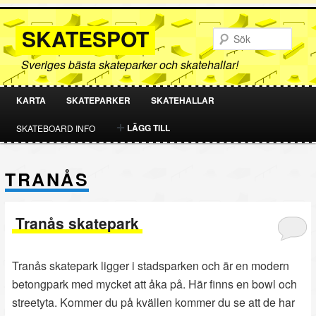
SKATESPOT
Sök
Sveriges bästa skateparker och skatehallar!
KARTA
SKATEPARKER
SKATEHALLAR
HOPPA
HOPPA
LÄGG TILL
SKATEBOARD INFO
TILL
TILL
TRANÅS
PRIMÄRT
SEKUNDÄRT
INNEHÅLL
INNEHÅLL
Tranås skatepark
Tranås skatepark ligger i stadsparken och är en modern
betongpark med mycket att åka på. Här finns en bowl och
streetyta. Kommer du på kvällen kommer du se att de har